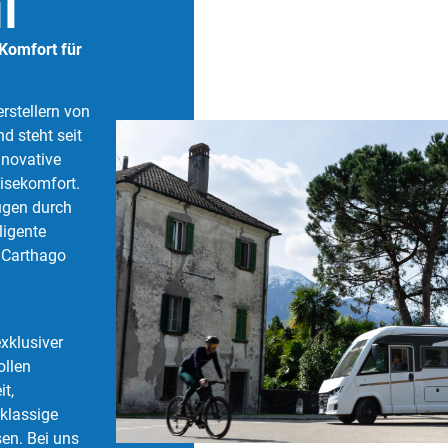
l
Komfort für
rstellern von
d steht seit
nnovative
isekomfort.
ugen durch
ligente
 Carthago
exklusiver
ollen
t,
klassige
en. Bei uns