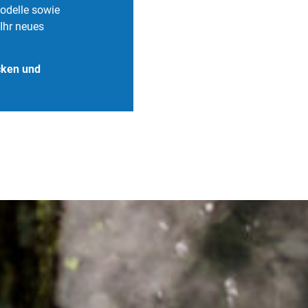
odelle sowie
Ihr neues
cken und