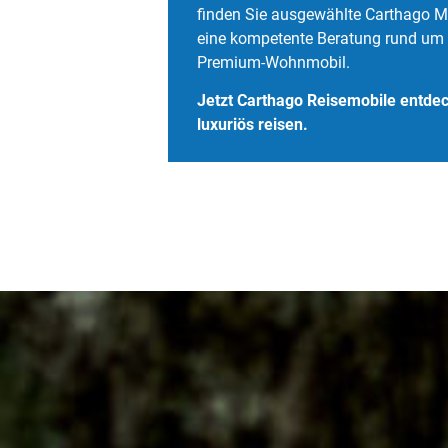
finden Sie ausgewählte Carthago M
eine kompetente Beratung rund um 
Premium-Wohnmobil.
Jetzt Carthago Reisemobile entde
luxuriös reisen.